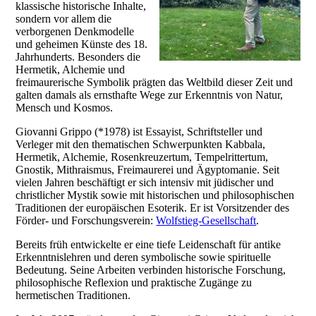
klassische historische Inhalte,
sondern vor allem die
verborgenen Denkmodelle
und geheimen Künste des 18.
Jahrhunderts. Besonders die
Hermetik, Alchemie und
freimaurerische Symbolik prägten das Weltbild dieser Zeit und
galten damals als ernsthafte Wege zur Erkenntnis von Natur,
Mensch und Kosmos.
Giovanni Grippo (*1978) ist Essayist, Schriftsteller und
Verleger mit den thematischen Schwerpunkten Kabbala,
Hermetik, Alchemie, Rosenkreuzertum, Tempelrittertum,
Gnostik, Mithraismus, Freimaurerei und Ägyptomanie. Seit
vielen Jahren beschäftigt er sich intensiv mit jüdischer und
christlicher Mystik sowie mit historischen und philosophischen
Traditionen der europäischen Esoterik. Er ist Vorsitzender des
Förder- und Forschungsverein:
Wolfstieg-Gesellschaft
.
Bereits früh entwickelte er eine tiefe Leidenschaft für antike
Erkenntnislehren und deren symbolische sowie spirituelle
Bedeutung. Seine Arbeiten verbinden historische Forschung,
philosophische Reflexion und praktische Zugänge zu
hermetischen Traditionen.