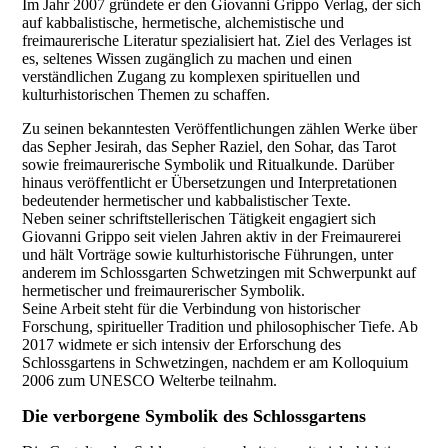
Im Jahr 2007 gründete er den Giovanni Grippo Verlag, der sich
auf kabbalistische, hermetische, alchemistische und
freimaurerische Literatur spezialisiert hat. Ziel des Verlages ist
es, seltenes Wissen zugänglich zu machen und einen
verständlichen Zugang zu komplexen spirituellen und
kulturhistorischen Themen zu schaffen.
Zu seinen bekanntesten Veröffentlichungen zählen Werke über
das Sepher Jesirah, das Sepher Raziel, den Sohar, das Tarot
sowie freimaurerische Symbolik und Ritualkunde. Darüber
hinaus veröffentlicht er Übersetzungen und Interpretationen
bedeutender hermetischer und kabbalistischer Texte.
Neben seiner schriftstellerischen Tätigkeit engagiert sich
Giovanni Grippo seit vielen Jahren aktiv in der Freimaurerei
und hält Vorträge sowie kulturhistorische Führungen, unter
anderem im Schlossgarten Schwetzingen mit Schwerpunkt auf
hermetischer und freimaurerischer Symbolik.
Seine Arbeit steht für die Verbindung von historischer
Forschung, spiritueller Tradition und philosophischer Tiefe. Ab
2017 widmete er sich intensiv der Erforschung des
Schlossgartens in Schwetzingen, nachdem er am Kolloquium
2006 zum UNESCO Welterbe teilnahm.
Die verborgene Symbolik des Schlossgartens