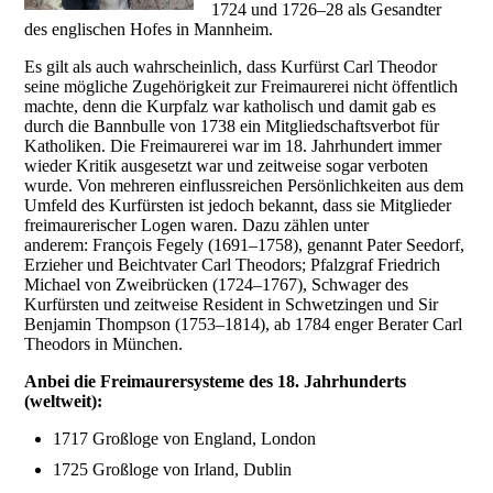
1724 und 1726–28 als Gesandter
des englischen Hofes in Mannheim.
Es gilt als auch wahrscheinlich, dass Kurfürst Carl Theodor
seine mögliche Zugehörigkeit zur Freimaurerei nicht öffentlich
machte, denn die Kurpfalz war katholisch und damit gab es
durch die Bannbulle von 1738 ein Mitgliedschaftsverbot für
Katholiken. Die Freimaurerei war im 18. Jahrhundert immer
wieder Kritik ausgesetzt war und zeitweise sogar verboten
wurde. Von mehreren einflussreichen Persönlichkeiten aus dem
Umfeld des Kurfürsten ist jedoch bekannt, dass sie Mitglieder
freimaurerischer Logen waren. Dazu zählen unter
anderem: François Fegely (1691–1758), genannt Pater Seedorf,
Erzieher und Beichtvater Carl Theodors; Pfalzgraf Friedrich
Michael von Zweibrücken (1724–1767), Schwager des
Kurfürsten und zeitweise Resident in Schwetzingen und Sir
Benjamin Thompson (1753–1814), ab 1784 enger Berater Carl
Theodors in München.
Anbei die Freimaurersysteme des 18. Jahrhunderts
(weltweit):
1717 Großloge von England, London
1725 Großloge von Irland, Dublin