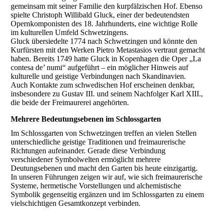
gemeinsam mit seiner Familie den kurpfälzischen Hof. Ebenso
spielte Christoph Willibald Gluck, einer der bedeutendsten
Opernkomponisten des 18. Jahrhunderts, eine wichtige Rolle
im kulturellen Umfeld Schwetzingens.
Gluck übersiedelte 1774 nach Schwetzingen und könnte den
Kurfürsten mit den Werken Pietro Metastasios vertraut gemacht
haben. Bereits 1749 hatte Gluck in Kopenhagen die Oper „La
contesa de’ numi“ aufgeführt – ein möglicher Hinweis auf
kulturelle und geistige Verbindungen nach Skandinavien.
Auch Kontakte zum schwedischen Hof erscheinen denkbar,
insbesondere zu Gustav III. und seinem Nachfolger Karl XIII.,
die beide der Freimaurerei angehörten.
Mehrere Bedeutungsebenen im Schlossgarten
Im Schlossgarten von Schwetzingen treffen an vielen Stellen
unterschiedliche geistige Traditionen und freimaurerische
Richtungen aufeinander. Gerade diese Verbindung
verschiedener Symbolwelten ermöglicht mehrere
Deutungsebenen und macht den Garten bis heute einzigartig.
In unseren Führungen zeigen wir auf, wie sich freimaurerische
Systeme, hermetische Vorstellungen und alchemistische
Symbolik gegenseitig ergänzen und im Schlossgarten zu einem
vielschichtigen Gesamtkonzept verbinden.