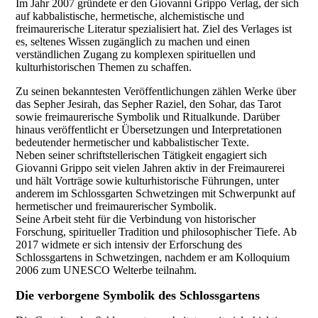
Im Jahr 2007 gründete er den Giovanni Grippo Verlag, der sich
auf kabbalistische, hermetische, alchemistische und
freimaurerische Literatur spezialisiert hat. Ziel des Verlages ist
es, seltenes Wissen zugänglich zu machen und einen
verständlichen Zugang zu komplexen spirituellen und
kulturhistorischen Themen zu schaffen.
Zu seinen bekanntesten Veröffentlichungen zählen Werke über
das Sepher Jesirah, das Sepher Raziel, den Sohar, das Tarot
sowie freimaurerische Symbolik und Ritualkunde. Darüber
hinaus veröffentlicht er Übersetzungen und Interpretationen
bedeutender hermetischer und kabbalistischer Texte.
Neben seiner schriftstellerischen Tätigkeit engagiert sich
Giovanni Grippo seit vielen Jahren aktiv in der Freimaurerei
und hält Vorträge sowie kulturhistorische Führungen, unter
anderem im Schlossgarten Schwetzingen mit Schwerpunkt auf
hermetischer und freimaurerischer Symbolik.
Seine Arbeit steht für die Verbindung von historischer
Forschung, spiritueller Tradition und philosophischer Tiefe. Ab
2017 widmete er sich intensiv der Erforschung des
Schlossgartens in Schwetzingen, nachdem er am Kolloquium
2006 zum UNESCO Welterbe teilnahm.
Die verborgene Symbolik des Schlossgartens