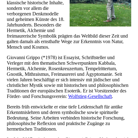
klassische historische Inhalte,
sondern vor allem die
verborgenen Denkmodelle
und geheimen Künste des 18.
Jahrhunderts. Besonders die
Hermetik, Alchemie und
freimaurerische Symbolik prägten das Weltbild dieser Zeit und
galten damals als ernsthafte Wege zur Erkenntnis von Natur,
Mensch und Kosmos.
Giovanni Grippo (*1978) ist Essayist, Schriftsteller und
Verleger mit den thematischen Schwerpunkten Kabbala,
Hermetik, Alchemie, Rosenkreuzertum, Tempelrittertum,
Gnostik, Mithraismus, Freimaurerei und Ägyptomanie. Seit
vielen Jahren beschäftigt er sich intensiv mit jüdischer und
christlicher Mystik sowie mit historischen und philosophischen
Traditionen der europäischen Esoterik. Er ist Vorsitzender des
Förder- und Forschungsverein:
Wolfstieg-Gesellschaft
.
Bereits früh entwickelte er eine tiefe Leidenschaft für antike
Erkenntnislehren und deren symbolische sowie spirituelle
Bedeutung. Seine Arbeiten verbinden historische Forschung,
philosophische Reflexion und praktische Zugänge zu
hermetischen Traditionen.