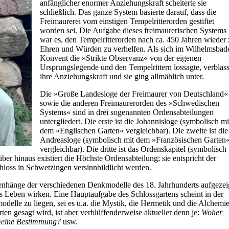
anfänglicher enormer Anziehungskraft scheiterte sie
schließlich. Das ganze System basierte darauf, dass die
Freimaurerei vom einstigen Tempelritterorden gestiftet
worden sei. Die Aufgabe dieses freimaurerischen Systems
war es, den Tempelritterorden nach ca. 450 Jahren wieder
Ehren und Würden zu verhelfen. Als sich im Wilhelmsbad
Konvent die »Strikte Observanz« von der eigenen
Ursprungslegende und den Tempelrittern lossagte, verblass
ihre Anziehungskraft und sie ging allmählich unter.
Die »Große Landesloge der Freimaurer von Deutschland«
sowie die anderen Freimaurerorden des
»
Schwedischen
System
s«
sind in drei sogenannten Ordensabteilungen
untergliedert. Die erste ist die Johannisloge (symbolisch mi
dem
»
Englischen Garten
«
vergleichbar). Die zweite ist die
Andreasloge (
symbolisch mit dem
»
Französischen Garten
vergleichbar
). Die dritte ist das Ordenskapitel (
symbolisch
über hinaus existiert die Höchste Ordensabteilung; sie entspricht der
loss in Schwetzingen versinnbildlicht werden.
hänge der verschiedenen Denkmodelle des 18. Jahrhunderts aufgezei
hes Leben wirken. Eine Hauptaufgabe des Schlossgartens scheint in der
delle zu liegen, sei es u.a. die Mystik, die Hermetik und die Alchemie
en gesagt wird, ist aber verblüffenderweise aktueller denn je:
Woher
meine Bestimmung?
usw.