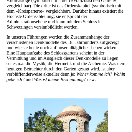
Andreasloge (
symbolisch mit dem
»
Französischen Garten
«
vergleichbar
). Die dritte ist das Ordenskapitel (
symbolisch mit
dem
»
Kreisparterre
«
vergleichbar
). Darüber hinaus existiert die
Höchste Ordensabteilung; sie entspricht der
Administrationsebene und kann mit dem Schloss in
Schwetzingen versinnbildlicht werden.
In unseren Führungen werden die Zusammenhänge der
verschiedenen Denkmodelle des 18. Jahrhunderts aufgezeigt
und wie sie heute noch auf unser alltägliches Leben wirken.
Eine Hauptaufgabe des Schlossgartens scheint in der
Vermittlung und im Ausgleich dieser Denkmodelle zu liegen,
sei es u.a. die Mystik, die Hermetik und die Alchemie. Was dem
heutigen Betrachter durch den Garten gesagt wird, ist aber
verblüffenderweise aktueller denn je:
Woher komme ich?
Wohin
gehe ich?
und
Was ist meine Bestimmung?
usw.