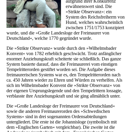
aufgrund ihrer Konkurrenz
erwähnenswert sind. Die
»Strikte Observanz«: ein
System des Reichsfreiherrn von
Hund, welches wahrscheinlich
zwischen 1751/1753 konzipiert
wurde, und die »Große Landesloge der Freimaurer von
Deutschland«, welche 1770 gegründet wurde.
Die »Strikte Observanz« wurde durch den
»
Wilhelmsbader
Konvent
«
von 1782 erheblich geschwächt. Trotz anfänglicher
enormer Anziehungskraft scheiterte sie schließlich. Das ganze
System basierte darauf, dass die Freimaurerei vom einstigen
Tempelritterorden gestiftet worden sei. Die Aufgabe dieses
freimaurerischen Systems war es, den Tempelritterorden nach
ca. 450 Jahren wieder zu Ehren und Würden zu verhelfen. Als
sich im Wilhelmsbader Konvent die »Strikte Observanz« von
der eigenen Ursprungslegende und den Tempelrittern lossagte,
verblasste ihre Anziehungskraft und sie ging allmählich unter.
Die »Große Landesloge der Freimaurer von Deutschland«
sowie die anderen Freimaurerorden des
»
Schwedischen
System
s«
sind in drei sogenannten Ordensabteilungen
untergliedert. Die erste ist die Johannisloge (symbolisch mit
dem
»
Englischen Garten
«
vergleichbar). Die zweite ist die